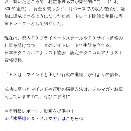
以上続いたところで、利益を獲る力が爆発的に向上（年利
300％達成）。資金を減らさず、月ベースでの収入確保が、容
易に達成できるようになったため、トレード開始５年目に専
業トレーダーとして独立した。
現在は、都内ＦＸプライベートスクールやＦＸサイト監修の
仕事を請けつつ、ＦＸのデイトレードで生計を立てる。
日本テクニカルアナリスト協会 認定テクニカルアナリスト
資格取得。
「ＦＸは、マインドと正しい行動の継続」が何よりの信条。
------
成功に至ったマインドや行動の構築方法は、メルマガでお伝
えしていますので、ぜひご参考に。
⇒有料級レポート、動画を提供中！
≫「水平線ＦＸ・メルマガ」はこちら≪