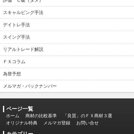
評価 Ｃ級（ダメ）
スキャルピング手法
デイトレ手法
スイング手法
リアルトレード解説
ＦＸコラム
為替予想
メルマガ・バックナンバー
ページ一覧
ホーム
商材の比較基準
「良質」のＦＸ商材３選
オリジナル特典
メルマガ登録
お問い合せ
カテゴリー