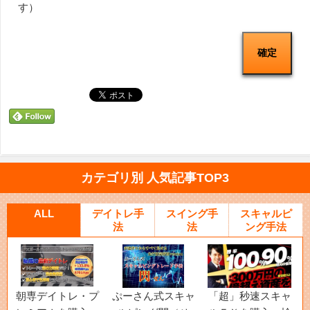
す）
カテゴリ別 人気記事TOP3
ALL
デイトレ手
スイング手
スキャルピ
法
法
ング手法
朝専デイトレ・プ
ぷーさん式スキャ
「超」秒速スキャ