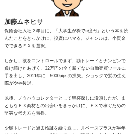
加藤ムネヒサ
保険会社入社２年目に、「大学生が株で○億円」という本を読
んだことをきっかけに、投資にハマる。ジャンルは、小資金
でできるＦＸを選択。
しかし、欲をコントロールできず、勘トレードとナンピンで
負け続けたあげく、32万円の全く勝てない自動売買ツールに
手を出し、2011年に－5000pipsの損失。ショックで髪の生え
際がやや後退。
以後、ノウハウコレクターとして聖杯探しに没頭したが、ま
ともなＦＸ商材との出会いをきっかけに、ＦＸで稼ぐための
堅実な考え方を習得。
少額トレードと過去検証を繰り返し、月ベースプラスが半年