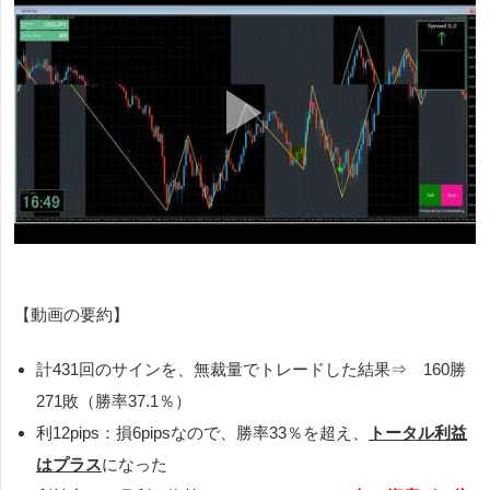
【動画の要約】
計431回のサインを、無裁量でトレードした結果⇒ 160勝
271敗（勝率37.1％）
利12pips：損6pipsなので、勝率33％を超え、
トータル利益
はプラス
になった