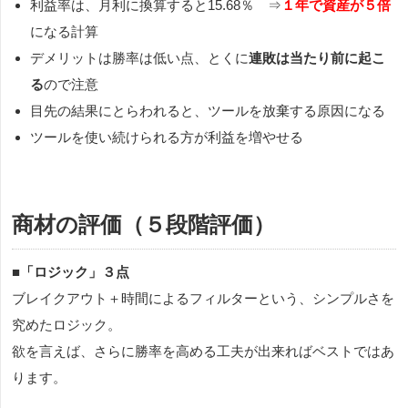
利益率は、月利に換算すると15.68％ ⇒
１年で資産が５倍
になる計算
デメリットは勝率は低い点、とくに
連敗は当たり前に起こ
る
ので注意
目先の結果にとらわれると、ツールを放棄する原因になる
ツールを使い続けられる方が利益を増やせる
商材の評価（５段階評価）
■
「ロジック」３点
ブレイクアウト＋時間によるフィルターという、シンプルさを
究めたロジック。
欲を言えば、さらに勝率を高める工夫が出来ればベストではあ
ります。