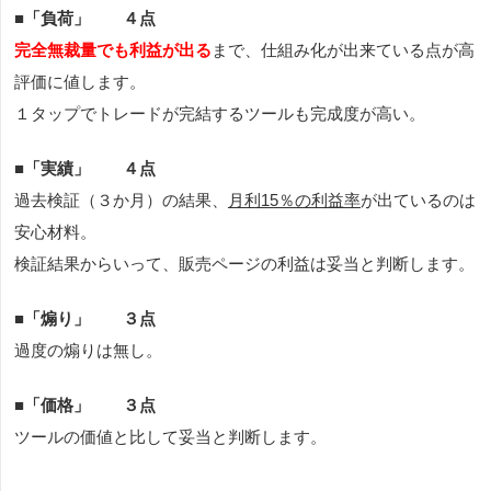
■
「負荷」 ４点
完全無裁量でも利益が出る
まで、仕組み化が出来ている点が高
評価に値します。
１タップでトレードが完結するツールも完成度が高い。
■
「実績」 ４点
過去検証（３か月）の結果、
月利15％の利益率
が出ているのは
安心材料。
検証結果からいって、販売ページの利益は妥当と判断します。
■
「煽り」 ３点
過度の煽りは無し。
■
「価格」 ３点
ツールの価値と比して妥当と判断します。