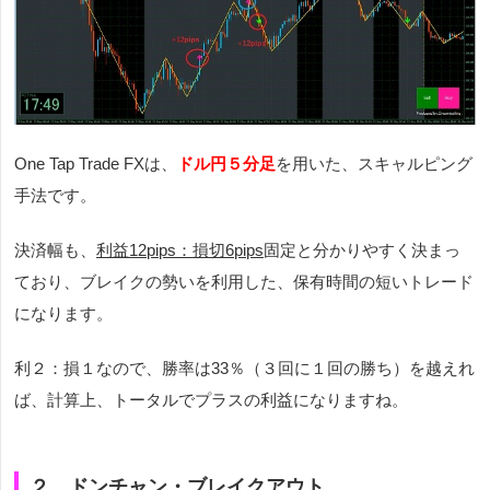
One Tap Trade FXは、
ドル円５分足
を用いた、スキャルピング
手法です。
決済幅も、
利益12pips：損切6pips
固定と分かりやすく決まっ
ており、ブレイクの勢いを利用した、保有時間の短いトレード
になります。
利２：損１なので、勝率は33％（３回に１回の勝ち）を越えれ
ば、計算上、トータルでプラスの利益になりますね。
２．ドンチャン・ブレイクアウト