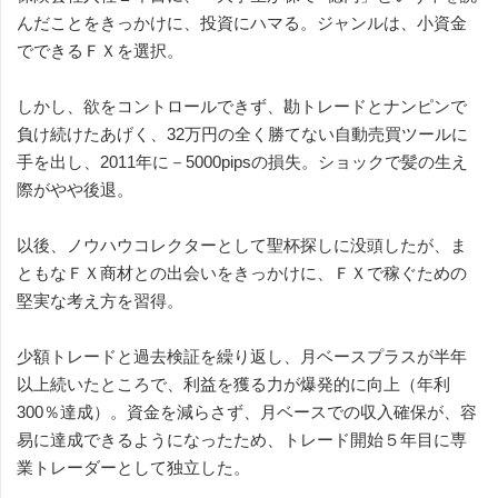
んだことをきっかけに、投資にハマる。ジャンルは、小資金
でできるＦＸを選択。
しかし、欲をコントロールできず、勘トレードとナンピンで
負け続けたあげく、32万円の全く勝てない自動売買ツールに
手を出し、2011年に－5000pipsの損失。ショックで髪の生え
際がやや後退。
以後、ノウハウコレクターとして聖杯探しに没頭したが、ま
ともなＦＸ商材との出会いをきっかけに、ＦＸで稼ぐための
堅実な考え方を習得。
少額トレードと過去検証を繰り返し、月ベースプラスが半年
以上続いたところで、利益を獲る力が爆発的に向上（年利
300％達成）。資金を減らさず、月ベースでの収入確保が、容
易に達成できるようになったため、トレード開始５年目に専
業トレーダーとして独立した。