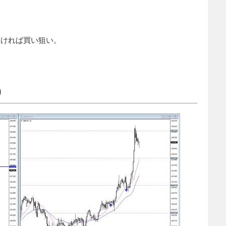
抜ければ買い狙い。
）