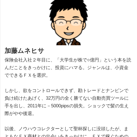
加藤ムネヒサ
保険会社入社２年目に、「大学生が株で○億円」という本を読
んだことをきっかけに、投資にハマる。ジャンルは、小資金
でできるＦＸを選択。
しかし、欲をコントロールできず、勘トレードとナンピンで
負け続けたあげく、32万円の全く勝てない自動売買ツールに
手を出し、2011年に－5000pipsの損失。ショックで髪の生え
際がやや後退。
以後、ノウハウコレクターとして聖杯探しに没頭したが、ま
ともなＦＸ商材との出会いをきっかけに、ＦＸで稼ぐための