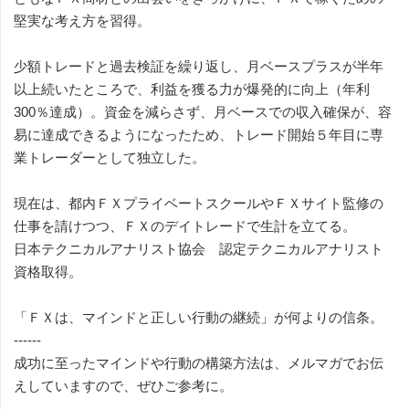
堅実な考え方を習得。
少額トレードと過去検証を繰り返し、月ベースプラスが半年
以上続いたところで、利益を獲る力が爆発的に向上（年利
300％達成）。資金を減らさず、月ベースでの収入確保が、容
易に達成できるようになったため、トレード開始５年目に専
業トレーダーとして独立した。
現在は、都内ＦＸプライベートスクールやＦＸサイト監修の
仕事を請けつつ、ＦＸのデイトレードで生計を立てる。
日本テクニカルアナリスト協会 認定テクニカルアナリスト
資格取得。
「ＦＸは、マインドと正しい行動の継続」が何よりの信条。
------
成功に至ったマインドや行動の構築方法は、メルマガでお伝
えしていますので、ぜひご参考に。