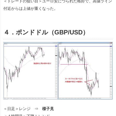
＜トレードの狙い目＞ユーロ安につられた格好で、高値ライン
付近からは上値が重くなった。
４．ポンドドル（GBP/USD）
＜日足＞レンジ ⇒
様子見