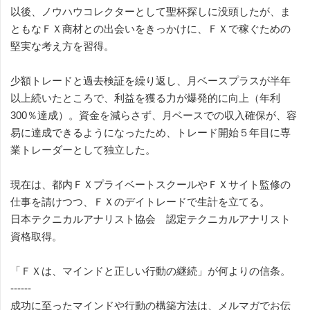
以後、ノウハウコレクターとして聖杯探しに没頭したが、ま
ともなＦＸ商材との出会いをきっかけに、ＦＸで稼ぐための
堅実な考え方を習得。
少額トレードと過去検証を繰り返し、月ベースプラスが半年
以上続いたところで、利益を獲る力が爆発的に向上（年利
300％達成）。資金を減らさず、月ベースでの収入確保が、容
易に達成できるようになったため、トレード開始５年目に専
業トレーダーとして独立した。
現在は、都内ＦＸプライベートスクールやＦＸサイト監修の
仕事を請けつつ、ＦＸのデイトレードで生計を立てる。
日本テクニカルアナリスト協会 認定テクニカルアナリスト
資格取得。
「ＦＸは、マインドと正しい行動の継続」が何よりの信条。
------
成功に至ったマインドや行動の構築方法は、メルマガでお伝