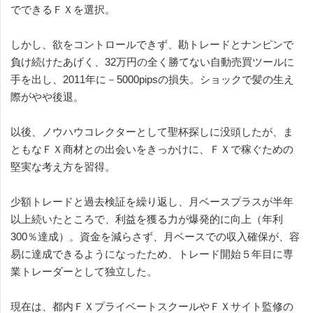
でできるＦＸを選択。
しかし、欲をコントロールできず、勘トレードとナンピンで
負け続けたあげく、32万円の全く勝てない自動売買ツールに
手を出し、2011年に－5000pipsの損失。ショックで髪の生え
際がやや後退。
以後、ノウハウコレクターとして聖杯探しに没頭したが、ま
ともなＦＸ商材との出会いをきっかけに、ＦＸで稼ぐための
堅実な考え方を習得。
少額トレードと過去検証を繰り返し、月ベースプラスが半年
以上続いたところで、利益を獲る力が爆発的に向上（年利
300％達成）。資金を減らさず、月ベースでの収入確保が、容
易に達成できるようになったため、トレード開始５年目に専
業トレーダーとして独立した。
現在は、都内ＦＸプライベートスクールやＦＸサイト監修の