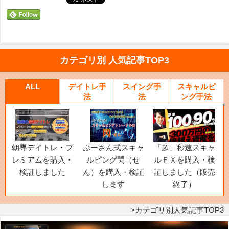
カテゴリ別 人気記事TOP3
ALL
デイトレ手
スイング手
スキャルピ
法
法
ング手法
朝専デイトレ・プ
ぷーさん式スキャ
「超」秒速スキャ
レミアムを購入・
ルピング閃（せ
ルＦＸを購入・検
検証しました
ん）を購入・検証
証しました（販売
します
終了）
カテゴリ別人気記事TOP3