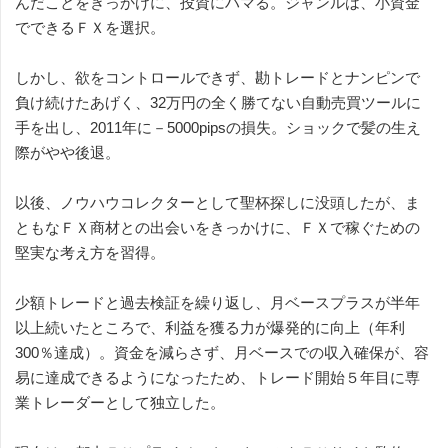
んだことをきっかけに、投資にハマる。ジャンルは、小資金
でできるＦＸを選択。
しかし、欲をコントロールできず、勘トレードとナンピンで
負け続けたあげく、32万円の全く勝てない自動売買ツールに
手を出し、2011年に－5000pipsの損失。ショックで髪の生え
際がやや後退。
以後、ノウハウコレクターとして聖杯探しに没頭したが、ま
ともなＦＸ商材との出会いをきっかけに、ＦＸで稼ぐための
堅実な考え方を習得。
少額トレードと過去検証を繰り返し、月ベースプラスが半年
以上続いたところで、利益を獲る力が爆発的に向上（年利
300％達成）。資金を減らさず、月ベースでの収入確保が、容
易に達成できるようになったため、トレード開始５年目に専
業トレーダーとして独立した。