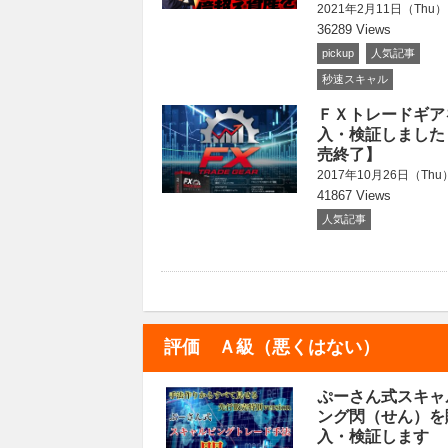
2021年2月11日（Thu）
36289 Views
pickup
人気記事
秒速スキャル
ＦＸトレードギア
入・検証しました
売終了】
2017年10月26日（Thu
41867 Views
人気記事
評価 Ａ級（悪くはない）
ぷーさん式スキャ
ング閃（せん）を
入・検証します