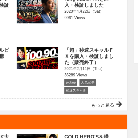
検証
入・検証しました
2023年4月22日（Sat）
9961 Views
ルピ
「超」秒速スキャルＦ
購
Ｘを購入・検証しまし
た（販売終了）
2021年2月11日（Thu）
36289 Views
pickup
人気記事
秒速スキャル
もっと見る
ド大
GOLD HERO‘Sを購