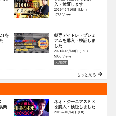
入・検証します
）
2022年5月16日（Mon）
1785 Views
ECTを
朝専デイトレ・プレミ
た
アムを購入・検証しま
した
）
2021年12月30日（Thu）
5053 Views
人気記事
もっと見る
X
ネオ・ジーニアスＦＸ
倶楽
を購入・検証しました
2019年10月4日（Fri）