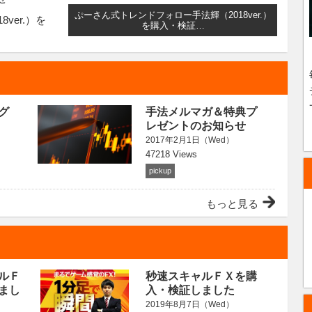
ぷーさん式トレンドフォロー手法輝（2018ver.）
ver.）を
を購入・検証…
グ
手法メルマガ＆特典プ
レゼントのお知らせ
2017年2月1日（Wed）
47218 Views
pickup
もっと見る
ルＦ
秒速スキャルＦＸを購
まし
入・検証しました
2019年8月7日（Wed）