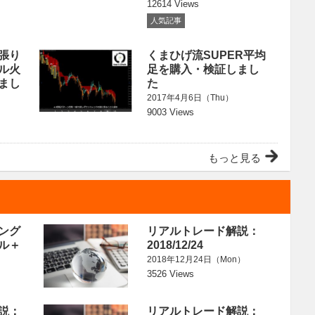
12614 Views
人気記事
張り
くまひげ流SUPER平均
ル火
足を購入・検証しまし
まし
た
2017年4月6日（Thu）
9003 Views
もっと見る
ング
リアルトレード解説：
ル＋
2018/12/24
2018年12月24日（Mon）
）
3526 Views
説：
リアルトレード解説：