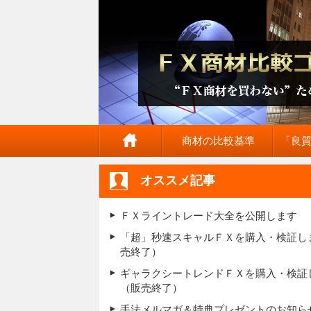
商材の比較基準
「良
オススメ記事
ＦＸライントレード大全を公開します
「超」秒速スキャルＦＸを購入・検証し
売終了）
ギャラクシートレンドＦＸを購入・検証
（販売終了）
手法メルマガ＆特典プレゼントのお知ら