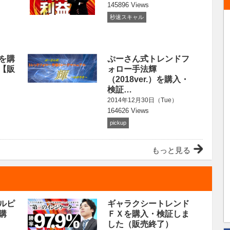
145896 Views
秒速スキャル
を購
ぷーさん式トレンドフ
【販
ォロー手法輝
（2018ver.）を購入・
検証…
）
2014年12月30日（Tue）
164626 Views
pickup
もっと見る
ルピ
ギャラクシートレンド
購
ＦＸを購入・検証しま
した（販売終了）