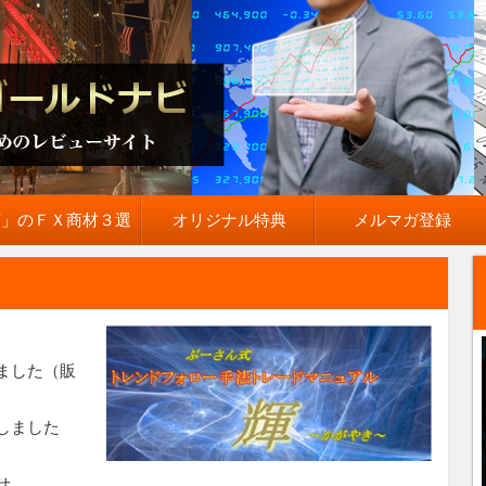
質」のＦＸ商材３選
オリジナル特典
メルマガ登録
ました（販
しました
せ