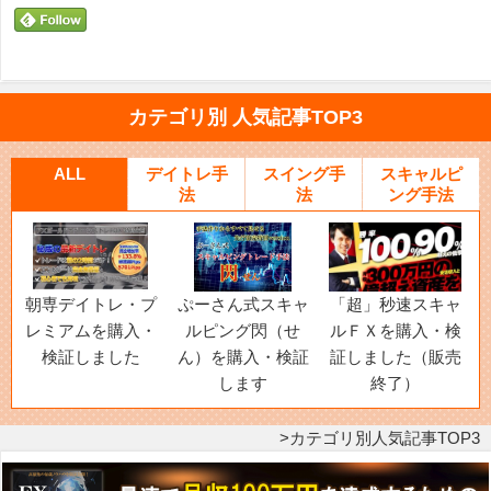
カテゴリ別 人気記事TOP3
ALL
デイトレ手
スイング手
スキャルピ
法
法
ング手法
朝専デイトレ・プ
ぷーさん式スキャ
「超」秒速スキャ
レミアムを購入・
ルピング閃（せ
ルＦＸを購入・検
検証しました
ん）を購入・検証
証しました（販売
します
終了）
カテゴリ別人気記事TOP3