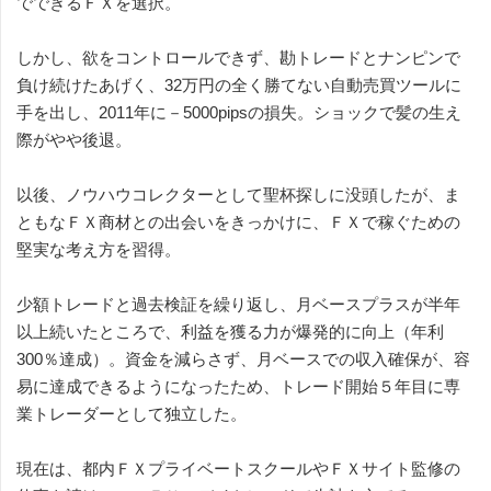
でできるＦＸを選択。
しかし、欲をコントロールできず、勘トレードとナンピンで
負け続けたあげく、32万円の全く勝てない自動売買ツールに
手を出し、2011年に－5000pipsの損失。ショックで髪の生え
際がやや後退。
以後、ノウハウコレクターとして聖杯探しに没頭したが、ま
ともなＦＸ商材との出会いをきっかけに、ＦＸで稼ぐための
堅実な考え方を習得。
少額トレードと過去検証を繰り返し、月ベースプラスが半年
以上続いたところで、利益を獲る力が爆発的に向上（年利
300％達成）。資金を減らさず、月ベースでの収入確保が、容
易に達成できるようになったため、トレード開始５年目に専
業トレーダーとして独立した。
現在は、都内ＦＸプライベートスクールやＦＸサイト監修の