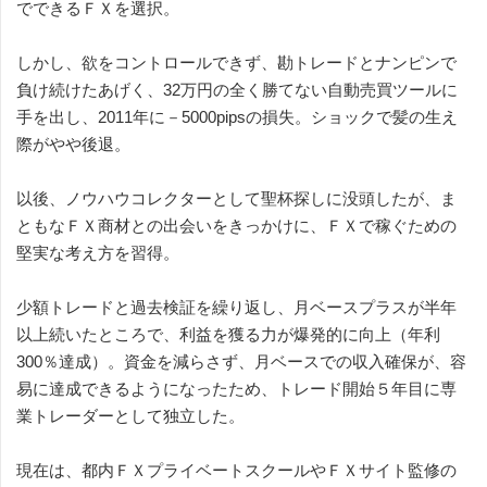
でできるＦＸを選択。
しかし、欲をコントロールできず、勘トレードとナンピンで
負け続けたあげく、32万円の全く勝てない自動売買ツールに
手を出し、2011年に－5000pipsの損失。ショックで髪の生え
際がやや後退。
以後、ノウハウコレクターとして聖杯探しに没頭したが、ま
ともなＦＸ商材との出会いをきっかけに、ＦＸで稼ぐための
堅実な考え方を習得。
少額トレードと過去検証を繰り返し、月ベースプラスが半年
以上続いたところで、利益を獲る力が爆発的に向上（年利
300％達成）。資金を減らさず、月ベースでの収入確保が、容
易に達成できるようになったため、トレード開始５年目に専
業トレーダーとして独立した。
現在は、都内ＦＸプライベートスクールやＦＸサイト監修の