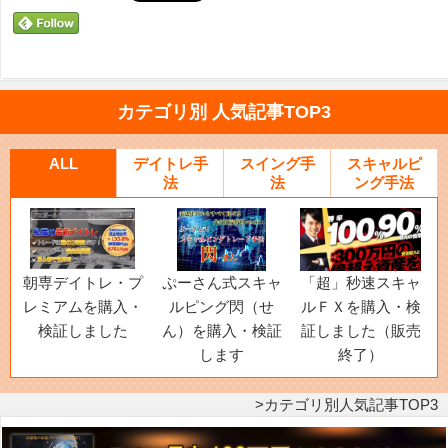
カテゴリ別 人気記事TOP3
ALL
デイトレ手
スイング手
スキャルピ
法
法
ング手法
朝専デイトレ・プ
ぷーさん式スキャ
「超」秒速スキャ
レミアムを購入・
ルピング閃（せ
ルＦＸを購入・検
検証しました
ん）を購入・検証
証しました（販売
します
終了）
カテゴリ別人気記事TOP3