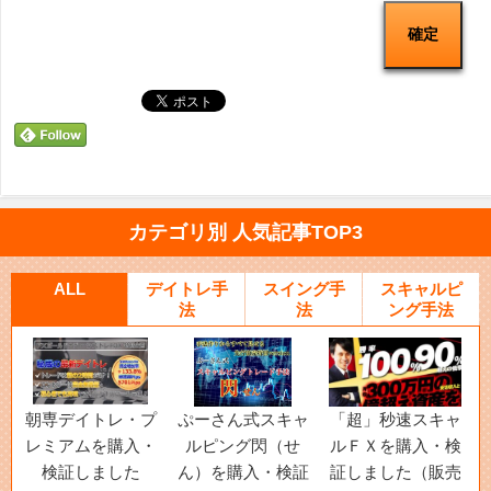
カテゴリ別 人気記事TOP3
ALL
デイトレ手
スイング手
スキャルピ
法
法
ング手法
朝専デイトレ・プ
ぷーさん式スキャ
「超」秒速スキャ
レミアムを購入・
ルピング閃（せ
ルＦＸを購入・検
検証しました
ん）を購入・検証
証しました（販売