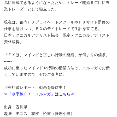
易に達成できるようになったため、トレード開始５年目に専
業トレーダーとして独立した。
現在は、都内ＦＸプライベートスクールやＦＸサイト監修の
仕事を請けつつ、ＦＸのデイトレードで生計を立てる。
日本テクニカルアナリスト協会 認定テクニカルアナリスト
資格取得。
「ＦＸは、マインドと正しい行動の継続」が何よりの信条。
------
成功に至ったマインドや行動の構築方法は、メルマガでお伝
えしていますので、ぜひご参考に。
⇒有料級レポート、動画を提供中！
≫「水平線ＦＸ・メルマガ」はこちら≪
出身 香川県
趣味 テニス 将棋 読書（推理小説）