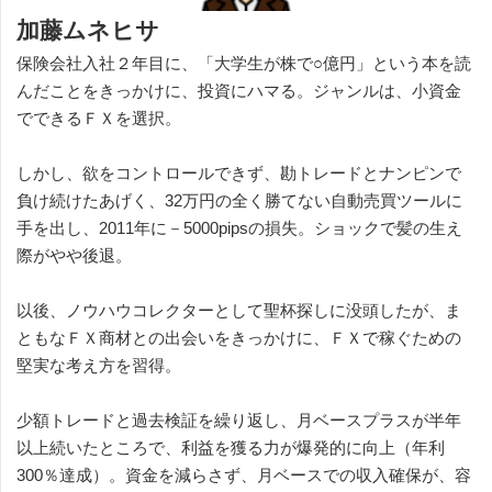
加藤ムネヒサ
保険会社入社２年目に、「大学生が株で○億円」という本を読
んだことをきっかけに、投資にハマる。ジャンルは、小資金
でできるＦＸを選択。
しかし、欲をコントロールできず、勘トレードとナンピンで
負け続けたあげく、32万円の全く勝てない自動売買ツールに
手を出し、2011年に－5000pipsの損失。ショックで髪の生え
際がやや後退。
以後、ノウハウコレクターとして聖杯探しに没頭したが、ま
ともなＦＸ商材との出会いをきっかけに、ＦＸで稼ぐための
堅実な考え方を習得。
少額トレードと過去検証を繰り返し、月ベースプラスが半年
以上続いたところで、利益を獲る力が爆発的に向上（年利
300％達成）。資金を減らさず、月ベースでの収入確保が、容