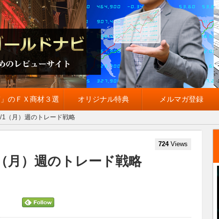
質」のＦＸ商材３選
オリジナル特典
メルマガ登録
1/1（月）週のトレード戦略
724
Views
1（月）週のトレード戦略