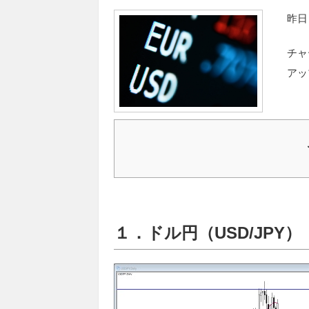
昨日
チャ
アッ
１．ドル円（USD/JPY）