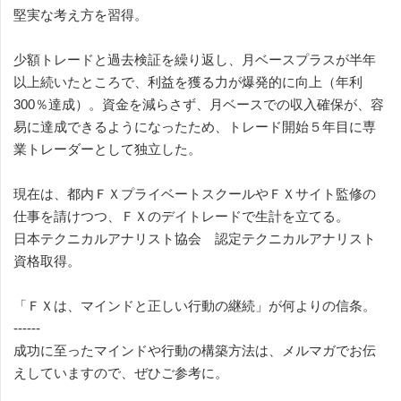
堅実な考え方を習得。
少額トレードと過去検証を繰り返し、月ベースプラスが半年
以上続いたところで、利益を獲る力が爆発的に向上（年利
300％達成）。資金を減らさず、月ベースでの収入確保が、容
易に達成できるようになったため、トレード開始５年目に専
業トレーダーとして独立した。
現在は、都内ＦＸプライベートスクールやＦＸサイト監修の
仕事を請けつつ、ＦＸのデイトレードで生計を立てる。
日本テクニカルアナリスト協会 認定テクニカルアナリスト
資格取得。
「ＦＸは、マインドと正しい行動の継続」が何よりの信条。
------
成功に至ったマインドや行動の構築方法は、メルマガでお伝
えしていますので、ぜひご参考に。