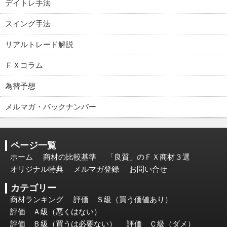
デイトレ手法
スイング手法
リアルトレード解説
ＦＸコラム
為替予想
メルマガ・バックナンバー
ページ一覧
ホーム
商材の比較基準
「良質」のＦＸ商材３選
オリジナル特典
メルマガ登録
お問い合せ
カテゴリー
商材ランキング
評価 Ｓ級（買う価値あり）
評価 Ａ級（悪くはない）
評価 Ｂ級（買うは必要ない）
評価 Ｃ級（ダメ）