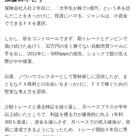
保険会社入社２年目に、「大学生が株で○億円」という本を読
んだことをきっかけに、投資にハマる。ジャンルは、小資金
でできるＦＸを選択。
しかし、欲をコントロールできず、勘トレードとナンピンで
負け続けたあげく、32万円の全く勝てない自動売買ツールに
手を出し、2011年に－5000pipsの損失。ショックで髪の生え
際がやや後退。
以後、ノウハウコレクターとして聖杯探しに没頭したが、ま
ともなＦＸ商材との出会いをきっかけに、ＦＸで稼ぐための
堅実な考え方を習得。
少額トレードと過去検証を繰り返し、月ベースプラスが半年
以上続いたところで、利益を獲る力が爆発的に向上（年利
300％達成）。資金を減らさず、月ベースでの収入確保が、容
易に達成できるようになったため、トレード開始５年目に専