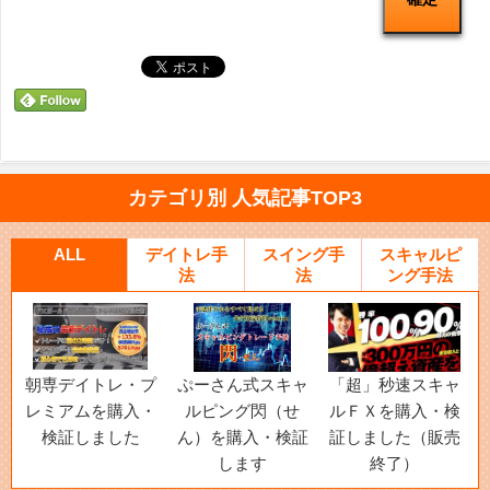
カテゴリ別 人気記事TOP3
ALL
デイトレ手
スイング手
スキャルピ
法
法
ング手法
朝専デイトレ・プ
ぷーさん式スキャ
「超」秒速スキャ
レミアムを購入・
ルピング閃（せ
ルＦＸを購入・検
検証しました
ん）を購入・検証
証しました（販売
します
終了）