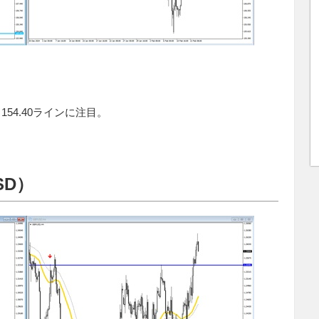
54.40ラインに注目。
SD）