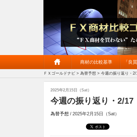
商材の比較基準
「良
ＦＸゴールドナビ
>
為替予想
> 今週の振り返り・2
2025年2月15日（Sat）
今週の振り返り・2/1
為替予想
/ 2025年2月15日（Sat）