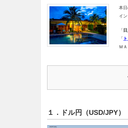
本日
イン
「
日
「
ト
ＭＡ
１．ドル円（USD/JPY）