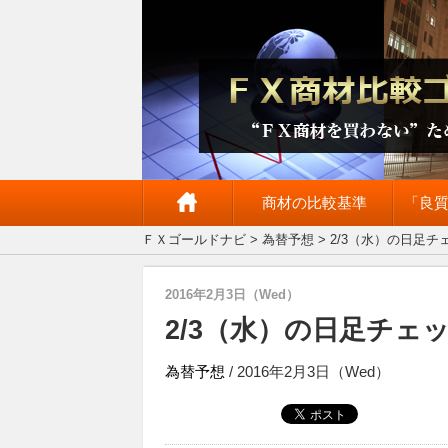
商材の比較基準
「良
ＦＸゴールドナビ
>
為替予想
> 2/3（水）の日足チ
2016年2月3日（Wed）
2/3（水）の日足チェ
為替予想
/ 2016年2月3日（Wed）