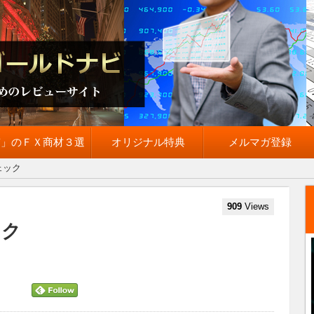
質」のＦＸ商材３選
オリジナル特典
メルマガ登録
ェック
909
Views
ック