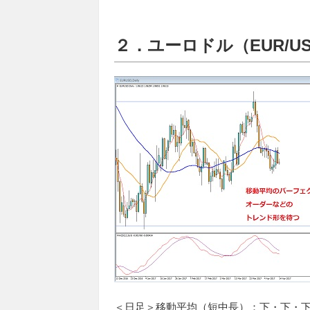
２．ユーロドル（EUR/U
＜日足＞移動平均（短中長）：下・下・下