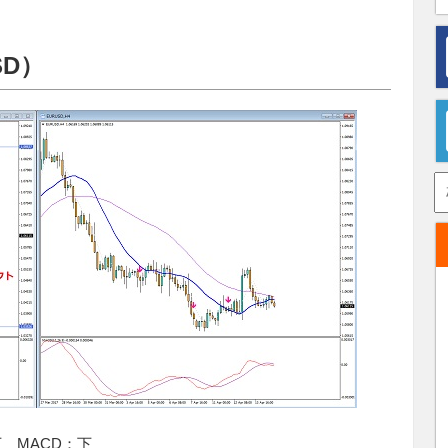
SD）
 MACD：下