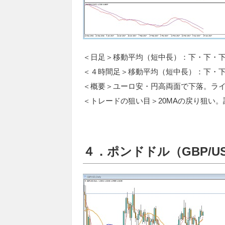
＜日足＞移動平均（短中長）：下・下・下
＜４時間足＞移動平均（短中長）：下・
＜概要＞ユーロ安・円高両面で下落。ラ
＜トレードの狙い目＞20MAの戻り狙い
４．ポンドドル（GBP/U