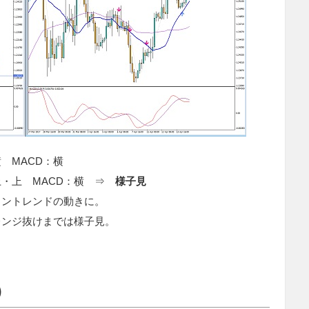
 MACD：横
上・上 MACD：横 ⇒
様子見
ノントレンドの動きに。
レンジ抜けまでは様子見。
）